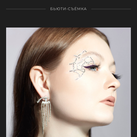
БЬЮТИ-СЪЁМКА